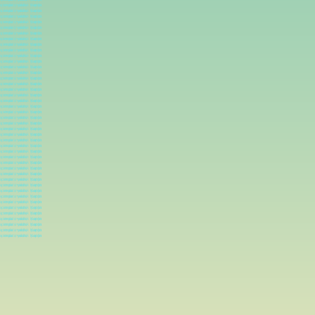
 imalatı,
yedek parça
 imalatı,
yedek parça
 imalatı,
yedek parça
 imalatı,
yedek parça
 imalatı,
yedek parça
 imalatı,
yedek parça
 imalatı,
yedek parça
 imalatı,
yedek parça
 imalatı,
yedek parça
 imalatı,
yedek parça
a imalatı,
yedek parça
 imalatı,
yedek parça
 imalatı,
yedek parça
 imalatı,
yedek parça
 imalatı,
yedek parça
 imalatı,
yedek parça
 imalatı,
yedek parça
 imalatı,
yedek parça
 imalatı,
yedek parça
 imalatı,
yedek parça
 imalatı,
yedek parça
 imalatı,
yedek parça
 imalatı,
yedek parça
 imalatı,
yedek parça
 imalatı,
yedek parça
 imalatı,
yedek parça
 imalatı,
yedek parça
 imalatı,
yedek parça
 imalatı,
yedek parça
 imalatı,
yedek parça
 imalatı,
yedek parça
 imalatı,
yedek parça
 imalatı,
yedek parça
 imalatı,
yedek parça
 imalatı,
yedek parça
 imalatı,
yedek parça
 imalatı,
yedek parça
 imalatı,
yedek parça
 imalatı,
yedek parça
 imalatı,
yedek parça
 imalatı,
yedek parça
 imalatı,
yedek parça