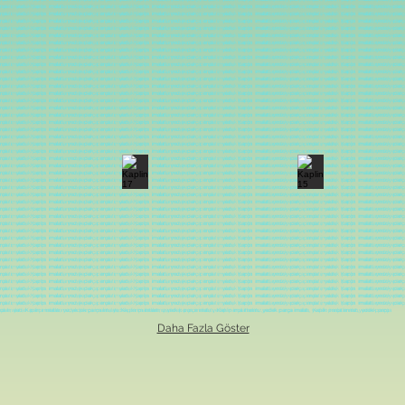
malatı,
yedek parça imalatı,
yedek parça imalatı,
yedek parça imalatı,
yedek parça imalatı,
yedek parça imalatı,
yedek parça imalatı,
yedek parça imalatı,
yedek parça
malatı,
yedek parça imalatı,
yedek parça imalatı,
yedek parça imalatı,
yedek parça imalatı,
yedek parça imalatı,
yedek parça imalatı,
yedek parça imalatı,
yedek parça
malatı,
yedek parça imalatı,
yedek parça imalatı,
yedek parça imalatı,
yedek parça imalatı,
yedek parça imalatı,
yedek parça imalatı,
yedek parça imalatı,
yedek parça
malatı,
yedek parça imalatı,
yedek parça imalatı,
yedek parça imalatı,
yedek parça imalatı,
yedek parça imalatı,
yedek parça imalatı,
yedek parça imalatı,
yedek parça
malatı,
yedek parça imalatı,
yedek parça imalatı,
yedek parça imalatı,
yedek parça imalatı,
yedek parça imalatı,
yedek parça imalatı,
yedek parça imalatı,
yedek parça
malatı,
yedek parça imalatı,
yedek parça imalatı,
yedek parça imalatı,
yedek parça imalatı,
yedek parça imalatı,
yedek parça imalatı,
yedek parça imalatı,
yedek parça
malatı,
yedek parça imalatı,
yedek parça imalatı,
yedek parça imalatı,
yedek parça imalatı,
yedek parça imalatı,
yedek parça imalatı,
yedek parça imalatı,
yedek parça
malatı,
yedek parça imalatı,
yedek parça imalatı,
yedek parça imalatı,
yedek parça imalatı,
yedek parça imalatı,
yedek parça imalatı,
yedek parça imalatı,
yedek parça
malatı,
yedek parça imalatı,
yedek parça imalatı,
yedek parça imalatı,
yedek parça imalatı,
yedek parça imalatı,
yedek parça imalatı,
yedek parça imalatı,
yedek parça
malatı,
yedek parça imalatı,
yedek parça imalatı,
yedek parça imalatı,
yedek parça imalatı,
yedek parça imalatı,
yedek parça imalatı,
yedek parça imalatı,
yedek parça
malatı,
yedek parça imalatı,
yedek parça imalatı,
yedek parça imalatı,
yedek parça imalatı,
yedek parça imalatı,
yedek parça imalatı, yedek parça imalatı, yedek parç
malatı,
yedek parça imalatı,
yedek parça imalatı,
yedek parça imalatı,
yedek parça imalatı,
yedek parça imalatı,
yedek parça imalatı,
yedek parça imalatı,
yedek parça
malatı,
yedek parça imalatı,
yedek parça imalatı,
yedek parça imalatı,
yedek parça imalatı,
yedek parça imalatı,
yedek parça imalatı,
yedek parça imalatı,
yedek parça
malatı,
yedek parça imalatı,
yedek parça imalatı,
yedek parça imalatı,
yedek parça imalatı,
yedek parça imalatı,
yedek parça imalatı,
yedek parça imalatı,
yedek parça
malatı,
yedek parça imalatı,
yedek parça imalatı,
yedek parça imalatı,
yedek parça imalatı,
yedek parça imalatı,
yedek parça imalatı,
yedek parça imalatı,
yedek parça
malatı,
yedek parça imalatı,
yedek parça imalatı,
yedek parça imalatı,
yedek parça imalatı,
yedek parça imalatı,
yedek parça imalatı,
yedek parça imalatı,
yedek parça
malatı,
yedek parça imalatı,
yedek parça imalatı,
yedek parça imalatı,
yedek parça imalatı,
yedek parça imalatı,
yedek parça imalatı,
yedek parça imalatı,
yedek parça
malatı,
yedek parça imalatı,
yedek parça imalatı,
yedek parça imalatı,
yedek parça imalatı,
yedek parça imalatı,
yedek parça imalatı,
yedek parça imalatı,
yedek parça
malatı,
yedek parça imalatı,
yedek parça imalatı,
yedek parça imalatı,
yedek parça imalatı,
yedek parça imalatı,
yedek parça imalatı,
yedek parça imalatı,
yedek parça
malatı,
yedek parça imalatı,
yedek parça imalatı,
yedek parça imalatı,
yedek parça imalatı,
yedek parça imalatı,
yedek parça imalatı,
yedek parça imalatı,
yedek parça
malatı,
yedek parça imalatı,
yedek parça imalatı,
yedek parça imalatı,
yedek parça imalatı,
yedek parça imalatı,
yedek parça imalatı,
yedek parça imalatı,
yedek parça
malatı,
yedek parça imalatı,
yedek parça imalatı,
yedek parça imalatı,
yedek parça imalatı,
yedek parça imalatı,
yedek parça imalatı,
yedek parça imalatı,
yedek parça
malatı,
yedek parça imalatı,
yedek parça imalatı,
yedek parça imalatı,
yedek parça imalatı,
yedek parça imalatı,
yedek parça imalatı,
yedek parça imalatı,
yedek parça
malatı,
yedek parça imalatı,
yedek parça imalatı,
yedek parça imalatı,
yedek parça imalatı,
yedek parça imalatı,
yedek parça imalatı,
yedek parça imalatı,
yedek parça
malatı,
yedek parça imalatı,
yedek parça imalatı,
yedek parça imalatı,
yedek parça imalatı,
yedek parça imalatı,
yedek parça imalatı,
yedek parça imalatı,
yedek parça
malatı,
yedek parça imalatı,
yedek parça imalatı,
yedek parça imalatı,
yedek parça imalatı,
yedek parça imalatı,
yedek parça imalatı,
yedek parça imalatı,
yedek parça
malatı,
yedek parça imalatı,
yedek parça imalatı,
yedek parça imalatı,
yedek parça imalatı,
yedek parça imalatı,
yedek parça imalatı,
yedek parça imalatı,
yedek parça
malatı,
yedek parça imalatı,
yedek parça imalatı,
yedek parça imalatı,
yedek parça imalatı,
yedek parça imalatı,
yedek parça imalatı,
yedek parça imalatı,
yedek parça
malatı,
yedek parça imalatı,
yedek parça imalatı,
yedek parça imalatı,
yedek parça imalatı,
yedek parça imalatı,
yedek parça imalatı,
yedek parça imalatı,
yedek parça
malatı,
yedek parça imalatı,
yedek parça imalatı,
yedek parça imalatı,
yedek parça imalatı,
yedek parça imalatı,
yedek parça imalatı,
yedek parça imalatı,
yedek parça
malatı,
yedek parça imalatı,
yedek parça imalatı,
yedek parça imalatı,
yedek parça imalatı,
yedek parça imalatı,
yedek parça imalatı,
yedek parça imalatı,
yedek parça
malatı,
yedek parça imalatı,
yedek parça imalatı,
yedek parça imalatı,
yedek parça imalatı,
yedek parça imalatı,
yedek parça imalatı,
yedek parça imalatı,
yedek parça
malatı,
yedek parça imalatı,
yedek parça imalatı,
yedek parça imalatı,
yedek parça imalatı,
yedek parça imalatı,
yedek parça imalatı,
yedek parça imalatı,
yedek parça
malatı,
yedek parça imalatı,
yedek parça imalatı,
yedek parça imalatı,
yedek parça imalatı,
yedek parça imalatı,
yedek parça imalatı,
yedek parça imalatı,
yedek parça
malatı,
yedek parça imalatı,
yedek parça imalatı,
yedek parça imalatı,
yedek parça imalatı,
yedek parça imalatı,
yedek parça imalatı,
yedek parça imalatı,
yedek parça
malatı,
yedek parça imalatı,
yedek parça imalatı,
yedek parça imalatı,
yedek parça imalatı,
yedek parça imalatı,
yedek parça imalatı,
yedek parça imalatı,
yedek parça
malatı,
yedek parça imalatı,
yedek parça imalatı,
yedek parça imalatı,
yedek parça imalatı,
yedek parça imalatı,
yedek parça imalatı,
yedek parça imalatı,
yedek parça
malatı,
yedek parça imalatı,
yedek parça imalatı,
yedek parça imalatı,
yedek parça imalatı,
yedek parça imalatı,
yedek parça imalatı,
yedek parça imalatı,
yedek parça
malatı,
yedek parça imalatı,
yedek parça imalatı,
yedek parça imalatı,
yedek parça imalatı,
yedek parça imalatı,
yedek parça imalatı,
yedek parça imalatı,
yedek parça
malatı,
yedek parça imalatı,
yedek parça imalatı,
yedek parça imalatı,
yedek parça imalatı,
yedek parça imalatı,
yedek parça imalatı,
yedek parça imalatı,
yedek parça
malatı,
yedek parça imalatı,
yedek parça imalatı,
yedek parça imalatı,
yedek parça imalatı,
yedek parça imalatı,
yedek parça imalatı,
yedek parça imalatı,
yedek parça
malatı,
yedek parça imalatı,
yedek parça imalatı,
yedek parça imalatı,
yedek parça imalatı,
yedek parça imalatı,
yedek parça imalatı,
yedek parça imalatı,
yedek parça
alatı,
yedek parça imalatı,
yedek parça imalatı,
yedek parça imalatı,
yedek parça imalatı,
yedek parça imalatı,
yedek parça imalatı,
yedek parça imalatı,
yedek parça
Daha Fazla Göster