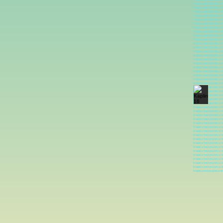
imalatı,
yedek parça i
imalatı,
yedek parça i
imalatı,
yedek parça i
imalatı,
yedek parça i
imalatı,
yedek parça i
imalatı,
yedek parça i
imalatı,
yedek parça i
imalatı,
yedek parça i
imalatı,
yedek parça i
imalatı,
yedek parça i
imalatı,
yedek parça i
imalatı,
yedek parça i
imalatı,
yedek parça i
imalatı,
yedek parça i
imalatı,
yedek parça i
imalatı,
yedek parça i
imalatı,
yedek parça i
imalatı,
yedek parça i
imalatı,
yedek parça i
imalatı,
yedek parça i
imalatı,
yedek parça i
imalatı,
yedek parça i
imalatı,
yedek parça i
imalatı,
yedek parça i
imalatı,
yedek parça i
imalatı,
yedek parça i
imalatı,
yedek parça i
imalatı,
yedek parça i
imalatı,
yedek parça i
imalatı,
yedek parça i
imalatı,
yedek parça i
imalatı,
yedek parça i
imalatı,
yedek parça i
imalatı,
yedek parça i
imalatı,
yedek parça i
imalatı,
yedek parça i
imalatı,
yedek parça i
imalatı,
yedek parça i
imalatı,
yedek parça i
imalatı,
yedek parça i
imalatı,
yedek parça i
imalatı,
yedek parça i
imalatı,
yedek parça im