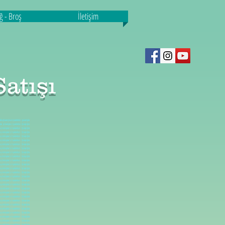
ığ - Broş
İletişim
atışı
malatı, Kaplin imalatlarımız,yedek parça imalatı, Kaplin imalatlarımız,yedek parça imalatı, Kaplin imalatlarımız,yedek parça imalatı, Kaplin imalatlarımız,yedek parça imalatı, Kaplin imalatlarımız,yedek parça imalatı, Kaplin imalatlarımız,yedek parça imalatı, Kaplin imalatlarımız,yedek parça imalatı, Kaplin imalatlarımız,yedek parça imalatı, Kaplin imalatlarımız,yedek parça imalatı, Kaplin imalatlarımız,yedek parça imalatı, Kaplin imalatlarımız,yedek parça imalatı, Kaplin imalatlarımız,yedek parça imalatı, Kaplin imalatlarımız,yedek parça imalatı, Kaplin imalatlarımız,yedek parça imalatı, Kaplin imalatlarımız,yedek parça imalatı, Kaplin imalatlarımız,yedek parça imalatı, Kaplin imalatlarımız,yedek parça imalatı, Kaplin imalatlarımız,yedek parça imalatı, Kaplin imalatlarımız,yedek parça imalatı, Kaplin imalatlarımız,yedek parça imalatı, Kaplin imalatlarımız,yedek parça imalatı, Kaplin imalatlarımız,yedek parça imalatı, Kaplin imalatlarımız,yedek parça imalatı, Kaplin imalatlarımız,yedek parça imalatı, Kaplin imalatlarımız,yede
k parça imalatı,
yedek
a imalatı,
yedek parça
 imalatı,
yedek parça
 imalatı,
yedek parça
 imalatı,
yedek parça
 imalatı,
yedek parça
 imalatı,
yedek parça
 imalatı,
yedek parça
 imalatı,
yedek parça
 imalatı,
yedek parça
 imalatı,
yedek parça
 imalatı,
yedek parça
 imalatı,
yedek parça
 imalatı,
yedek parça
 imalatı,
yedek parça
 imalatı,
yedek parça
 imalatı,
yedek parça
 imalatı,
yedek parça
 imalatı,
yedek parça
 imalatı,
yedek parça
 imalatı,
yedek parça
 imalatı,
yedek parça
 imalatı,
yedek parça
 imalatı,
yedek parça
 imalatı,
yedek parça
 imalatı,
yedek parça
 imalatı,
yedek parça