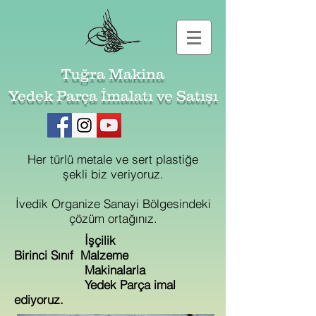
Tuğra Makina
Yedek Parça İmalatı ve Satışı
Her türlü metale ve sert plastiğe
şekli biz veriyoruz.
İvedik Organize Sanayi Bölgesindeki
çözüm ortağınız.
İşçilik
Birinci Sınıf Malzeme
Makinalarla
Yedek Parça imal
ediyoruz.