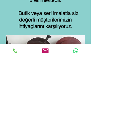
üretilmektedir.
Butik veya seri imalatla siz
değerli müşterilerimizin
ihtiyaçlarını karşılıyoruz.
Türkiye'nin her yerinden
Ankara İvedik Organize Sanayi
Bölgesine müşterilerimizi
yormadan online olarak
ihtiyaçları karşılıyoruz.
Müşterilerimizin tüm makine