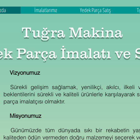
zda
İmalatlarımız
Yedek Parça Satış
T
Tuğra Makina
k Parça İmalatı ve S
Vizyonumuz
Sürekli gelişim sağlamak, yenilikçi, akılcı, ilkeli v
beklentilerini sürekli ve kaliteli ürünlerle karşılayar
parça imalatçısı olmaktır.
Misyonumuz
Günümüzde tüm dünyada sıkı bir rekabetin yaşan
kaliteden ödün vermeden doğru malzemeyi seçerek ve