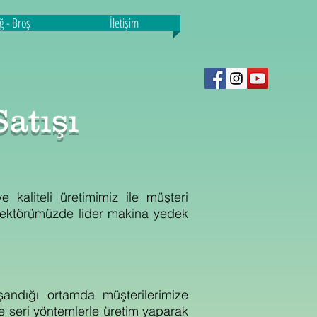
ığ - Broş
İletişim
atışı
e kaliteli üretimimiz ile müşteri
ak sektörümüzde lider makina yedek
dığı ortamda müşterilerimize
 seri yöntemlerle üretim yaparak